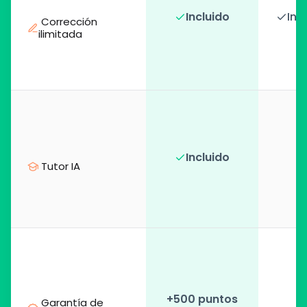
Incluido
Inc
 Corrección 
ilimitada
Incluido
 Tutor IA
+500 puntos
 Garantía de 