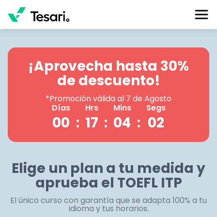
¡Aprovecha hasta 30%
de descuento!
*Promoción válida al 7 de Agosto
Días
Hrs
Mins
Segs
00
:
17
:
04
:
01
Elige un plan a tu medida y
aprueba el TOEFL ITP
El único curso con garantía que se adapta 100% a tu
idioma y tus horarios.