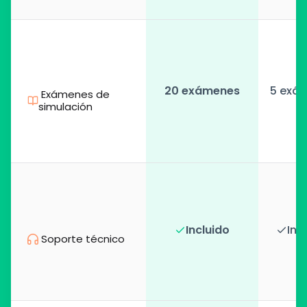
20 exámenes
5 exá
 Exámenes de 
simulación
Incluido
Inc
 Soporte técnico