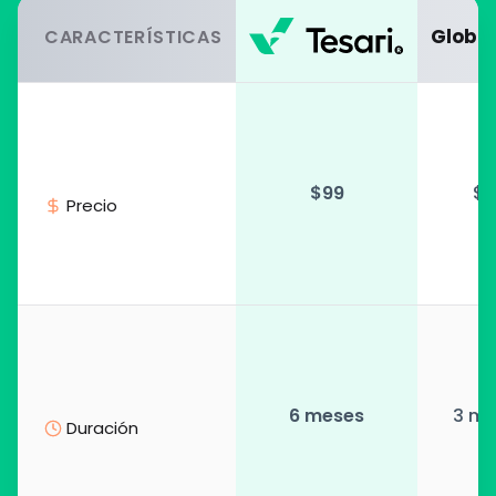
Globa
CARACTERÍSTICAS
$99
$9
 Precio
6 meses
3 me
 Duración